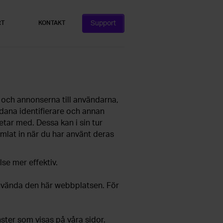
Support
RT
KONTAKT
 och annonserna till användarna,
ådana identifierare och annan
tar med. Dessa kan i sin tur
mlat in när du har använt deras
se mer effektiv.
använda den här webbplatsen. För
ster som visas på våra sidor.