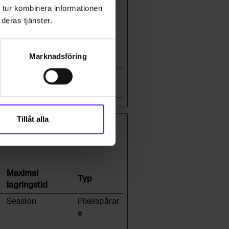
 tur kombinera informationen
Session
HTTP-
deras tjänster.
cookie
Marknadsföring
1 år
HTTP-
cookie
Tillåt alla
bbplatser genom att samla och
Maximal
Typ
lagringstid
Session
Pixelspårar
e