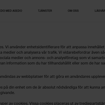
REDO MED ASEDO
TJÄNSTER
OM OSS
LÄSVÄ
 Vi använder enhetsidentifierare för att anpassa innehållet
ala medier och analysera vår trafik. Vi vidarebefordrar även s
e sociala medier och annons- och analysföretag som vi samarbe
 information som du har tillhandahållit eller som de har sa
användas av webbplatser för att göra en användares upplevel
ies på din enhet om de är absolut nödvändiga för att kunna 
dgivande.
per av cookies. Vissa cookies placeras ut av tredjepartstjän