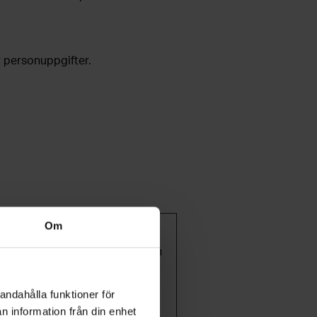
r personuppgifter.
Om
ioner, såsom sidnavigering och
okies.
andahålla funktioner för
Maximal
Typ
n information från din enhet
lagringstid