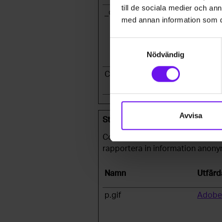
till de sociala medier och a
_cfuvid
www.a
med annan information som du 
Samtyckesval
Nödvändig
CookieConsent
Cooki
Avvisa
Statistik (1)
Cookies för statistik hjälper e
rapportera in information anony
Namn
Utfärd
p.gif
Adobe 