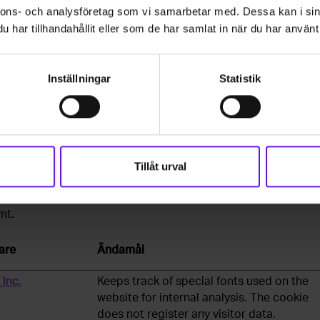
nnons- och analysföretag som vi samarbetar med. Dessa kan i sin
sedo.se
This cookie is a part of the services
har tillhandahållit eller som de har samlat in när du har använt 
provided by Cloudflare - Including load-
balancing, deliverance of website content
and serving DNS connection for website
Inställningar
Statistik
operators.
ebot
Indikerar medgivande för cookies.
Tillåt urval
n webbplatsägare att förstå hur besökare interagerar med we
mt.
are
Ändamål
Inc.
Keeps track of special fonts used on the
website for internal analysis. The cookie
does not register any visitor data.